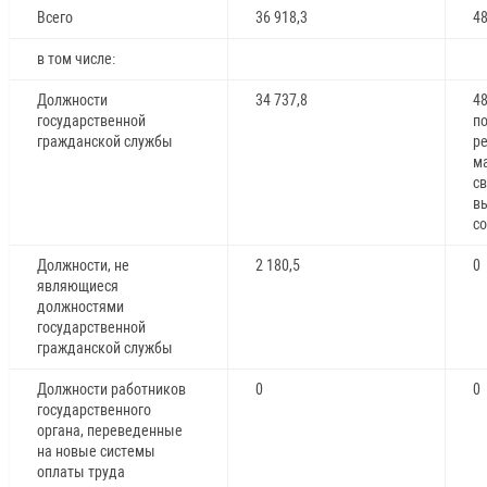
Всего
36 918,3
48
в том числе:
Должности
34 737,8
4
государственной
п
гражданской службы
ре
м
св
в
со
Должности, не
2 180,5
0
являющиеся
должностями
государственной
гражданской службы
Должности работников
0
0
государственного
органа, переведенные
на новые системы
оплаты труда