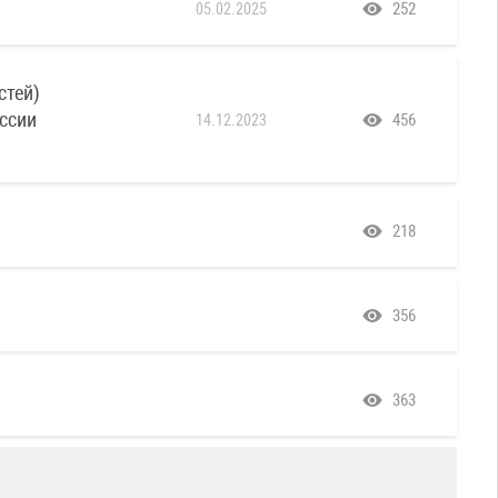
252
05.02.2025
стей)
ссии
456
14.12.2023
218
356
363