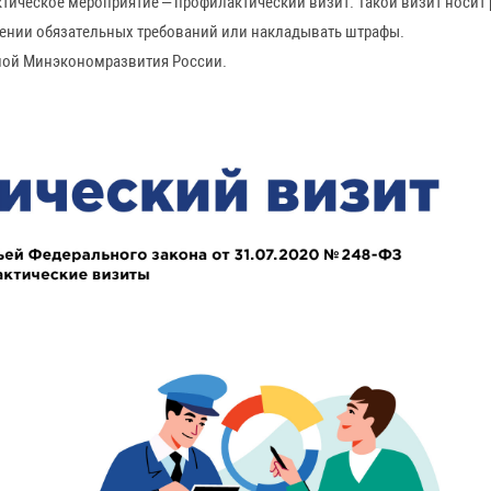
ктическое мероприятие – профилактический визит. Такой визит носит
шении обязательных требований или накладывать штрафы.
нной Минэкономразвития России.