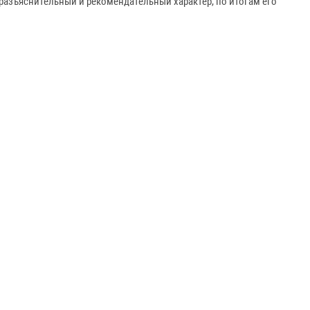
 разъяснительный и рекомендательный характер, по итогам его