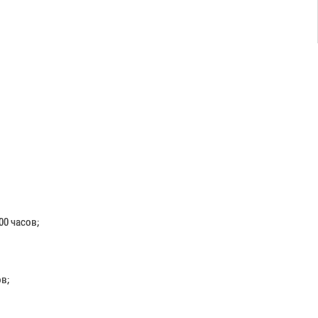
00 часов;
ов;